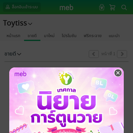
ล็อกอินเข้าระบบ
Toytiss
หน้าแรก
ขายดี
มาใหม่
โปรโมชัน
ฟรีกระจาย
แนะนำ
ขายดี
หน้าที่ 1
ขออภัยด้วยนะคะ
ไม่พบข้อมูลในหัวข้อที่คุณกำลังชมค่ะ