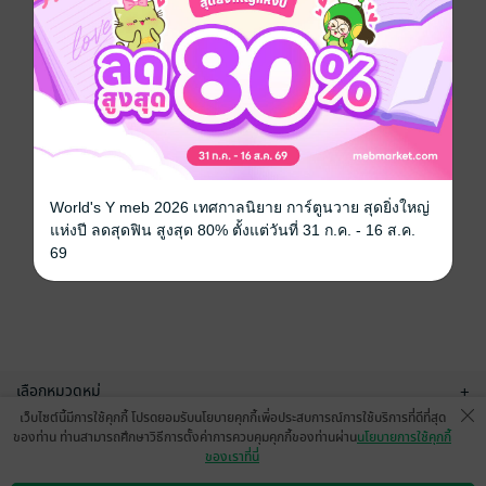
World's Y meb 2026 เทศกาลนิยาย การ์ตูนวาย สุดยิ่งใหญ่
แห่งปี ลดสุดฟิน สูงสุด 80% ตั้งแต่วันที่ 31 ก.ค. - 16 ส.ค.
69
เลือกหมวดหมู่
+
เว็บไซต์นี้มีการใช้คุกกี้ โปรดยอมรับนโยบายคุกกี้เพื่อประสบการณ์การใช้บริการที่ดีที่สุด
บริการช่วยเหลือ
+
ของท่าน ท่านสามารถศึกษาวิธีการตั้งค่าการควบคุมคุกกี้ของท่านผ่าน
นโยบายการใช้คุกกี้
ของเราที่นี่
เกี่ยวกับเรา
+