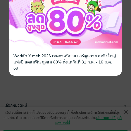
World's Y meb 2026 เทศกาลนิยาย การ์ตูนวาย สุดยิ่งใหญ่
แห่งปี ลดสุดฟิน สูงสุด 80% ตั้งแต่วันที่ 31 ก.ค. - 16 ส.ค.
69
เลือกหมวดหมู่
+
เว็บไซต์นี้มีการใช้คุกกี้ โปรดยอมรับนโยบายคุกกี้เพื่อประสบการณ์การใช้บริการที่ดีที่สุด
บริการช่วยเหลือ
+
ของท่าน ท่านสามารถศึกษาวิธีการตั้งค่าการควบคุมคุกกี้ของท่านผ่าน
นโยบายการใช้คุกกี้
ของเราที่นี่
เกี่ยวกับเรา
+