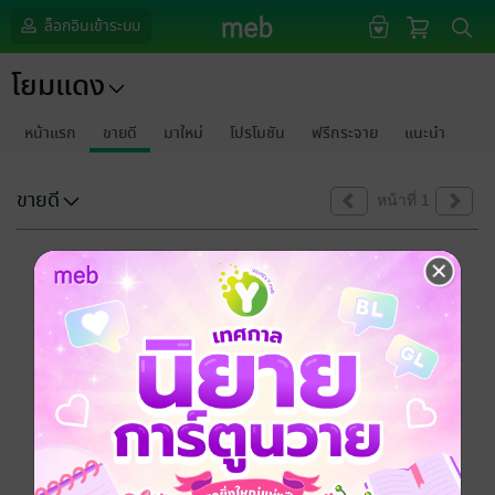
ล็อกอินเข้าระบบ
โยมแดง
หน้าแรก
ขายดี
มาใหม่
โปรโมชัน
ฟรีกระจาย
แนะนำ
ขายดี
หน้าที่ 1
ขออภัยด้วยนะคะ
ไม่พบข้อมูลในหัวข้อที่คุณกำลังชมค่ะ