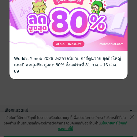
World's Y meb 2026 เทศกาลนิยาย การ์ตูนวาย สุดยิ่งใหญ่
แห่งปี ลดสุดฟิน สูงสุด 80% ตั้งแต่วันที่ 31 ก.ค. - 16 ส.ค.
69
เลือกหมวดหมู่
+
เว็บไซต์นี้มีการใช้คุกกี้ โปรดยอมรับนโยบายคุกกี้เพื่อประสบการณ์การใช้บริการที่ดีที่สุด
บริการช่วยเหลือ
+
ของท่าน ท่านสามารถศึกษาวิธีการตั้งค่าการควบคุมคุกกี้ของท่านผ่าน
นโยบายการใช้คุกกี้
ของเราที่นี่
เกี่ยวกับเรา
+