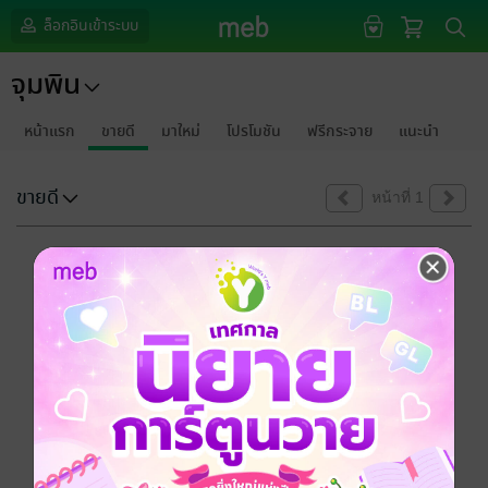
ล็อกอินเข้าระบบ
จุมพิน
หน้าแรก
ขายดี
มาใหม่
โปรโมชัน
ฟรีกระจาย
แนะนำ
ขายดี
หน้าที่ 1
ขออภัยด้วยนะคะ
ไม่พบข้อมูลในหัวข้อที่คุณกำลังชมค่ะ