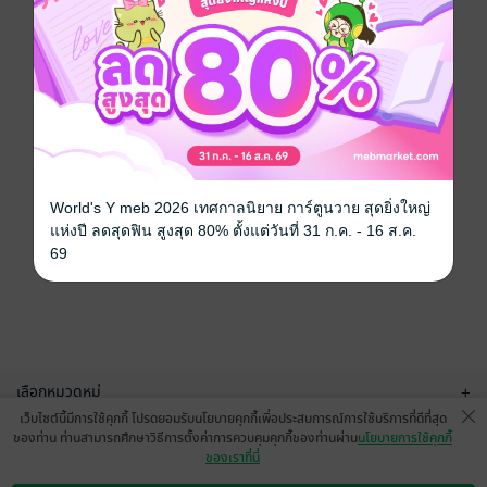
World's Y meb 2026 เทศกาลนิยาย การ์ตูนวาย สุดยิ่งใหญ่
แห่งปี ลดสุดฟิน สูงสุด 80% ตั้งแต่วันที่ 31 ก.ค. - 16 ส.ค.
69
เลือกหมวดหมู่
+
เว็บไซต์นี้มีการใช้คุกกี้ โปรดยอมรับนโยบายคุกกี้เพื่อประสบการณ์การใช้บริการที่ดีที่สุด
บริการช่วยเหลือ
+
ของท่าน ท่านสามารถศึกษาวิธีการตั้งค่าการควบคุมคุกกี้ของท่านผ่าน
นโยบายการใช้คุกกี้
ของเราที่นี่
เกี่ยวกับเรา
+