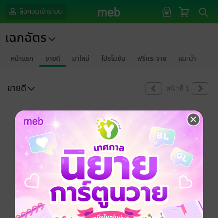
ล็อกอินเข้าระบบ
เฉกฉัตร
หน้าแรก
ขายดี
มาใหม่
โปรโมชัน
ฟรีกระจาย
แนะนำ
ขายดี
หน้าที่ 1
ขออภัยด้วยนะคะ
ไม่พบข้อมูลในหัวข้อที่คุณกำลังชมค่ะ