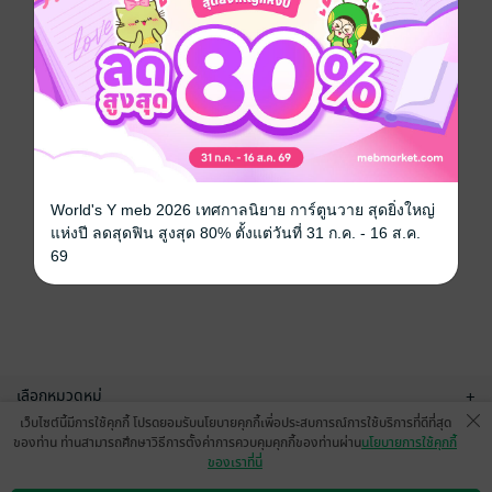
World's Y meb 2026 เทศกาลนิยาย การ์ตูนวาย สุดยิ่งใหญ่
แห่งปี ลดสุดฟิน สูงสุด 80% ตั้งแต่วันที่ 31 ก.ค. - 16 ส.ค.
69
เลือกหมวดหมู่
+
เว็บไซต์นี้มีการใช้คุกกี้ โปรดยอมรับนโยบายคุกกี้เพื่อประสบการณ์การใช้บริการที่ดีที่สุด
บริการช่วยเหลือ
+
ของท่าน ท่านสามารถศึกษาวิธีการตั้งค่าการควบคุมคุกกี้ของท่านผ่าน
นโยบายการใช้คุกกี้
ของเราที่นี่
เกี่ยวกับเรา
+