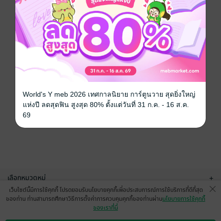
World's Y meb 2026 เทศกาลนิยาย การ์ตูนวาย สุดยิ่งใหญ่
แห่งปี ลดสุดฟิน สูงสุด 80% ตั้งแต่วันที่ 31 ก.ค. - 16 ส.ค.
69
เลือกหมวดหมู่
+
เว็บไซต์นี้มีการใช้คุกกี้ โปรดยอมรับนโยบายคุกกี้เพื่อประสบการณ์การใช้บริการที่ดีที่สุด
บริการช่วยเหลือ
+
ของท่าน ท่านสามารถศึกษาวิธีการตั้งค่าการควบคุมคุกกี้ของท่านผ่าน
นโยบายการใช้คุกกี้
ของเราที่นี่
เกี่ยวกับเรา
+