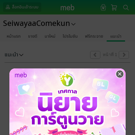
ล็อกอินเข้าระบบ
SeiwayaaComekun
หน้าแรก
ขายดี
มาใหม่
โปรโมชัน
ฟรีกระจาย
แนะนำ
แนะนำ
หน้าที่ 1
ขออภัยด้วยนะคะ
ไม่พบข้อมูลในหัวข้อที่คุณกำลังชมค่ะ