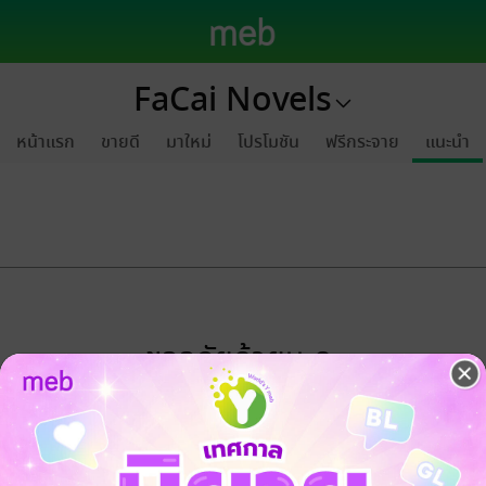
FaCai Novels
หน้าแรก
ขายดี
มาใหม่
โปรโมชัน
ฟรีกระจาย
แนะนำ
ขออภัยด้วยนะคะ
ไม่พบข้อมูลในหัวข้อที่คุณกำลังชมค่ะ