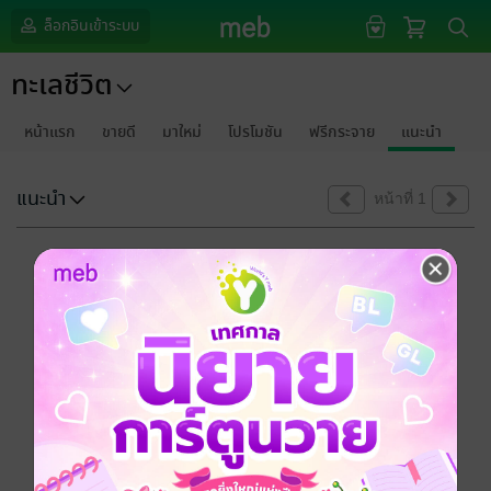
ล็อกอินเข้าระบบ
ทะเลชีวิต
หน้าแรก
ขายดี
มาใหม่
โปรโมชัน
ฟรีกระจาย
แนะนำ
แนะนำ
หน้าที่ 1
ขออภัยด้วยนะคะ
ไม่พบข้อมูลในหัวข้อที่คุณกำลังชมค่ะ