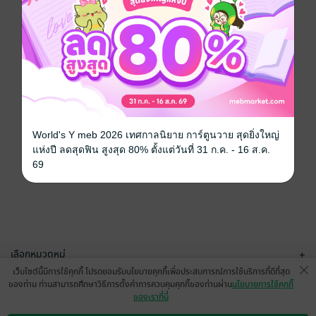
World's Y meb 2026 เทศกาลนิยาย การ์ตูนวาย สุดยิ่งใหญ่
แห่งปี ลดสุดฟิน สูงสุด 80% ตั้งแต่วันที่ 31 ก.ค. - 16 ส.ค.
69
เลือกหมวดหมู่
+
เว็บไซต์นี้มีการใช้คุกกี้ โปรดยอมรับนโยบายคุกกี้เพื่อประสบการณ์การใช้บริการที่ดีที่สุด
บริการช่วยเหลือ
+
ของท่าน ท่านสามารถศึกษาวิธีการตั้งค่าการควบคุมคุกกี้ของท่านผ่าน
นโยบายการใช้คุกกี้
ของเราที่นี่
เกี่ยวกับเรา
+