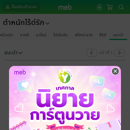
ล็อกอินเข้าระบบ
ตำหนักไร้ต์รัก
หน้าแรก
ขายดี
มาใหม่
โปรโมชัน
ฟรีกระจาย
ซีรีส์
แนะนำ
แนะนำ
หน้าที่ 1
ขออภัยด้วยนะคะ
ไม่พบข้อมูลในหัวข้อที่คุณกำลังชมค่ะ