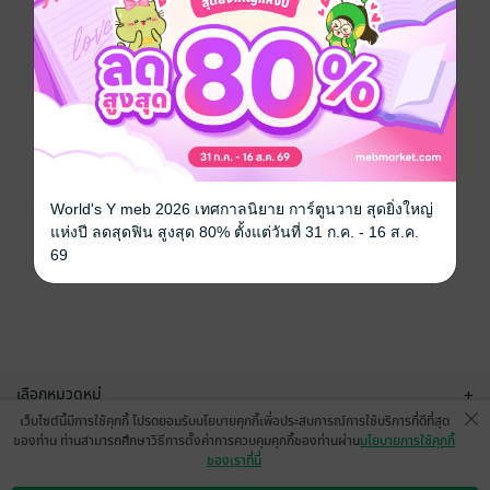
World's Y meb 2026 เทศกาลนิยาย การ์ตูนวาย สุดยิ่งใหญ่
แห่งปี ลดสุดฟิน สูงสุด 80% ตั้งแต่วันที่ 31 ก.ค. - 16 ส.ค.
69
เลือกหมวดหมู่
+
เว็บไซต์นี้มีการใช้คุกกี้ โปรดยอมรับนโยบายคุกกี้เพื่อประสบการณ์การใช้บริการที่ดีที่สุด
บริการช่วยเหลือ
+
ของท่าน ท่านสามารถศึกษาวิธีการตั้งค่าการควบคุมคุกกี้ของท่านผ่าน
นโยบายการใช้คุกกี้
ของเราที่นี่
เกี่ยวกับเรา
+