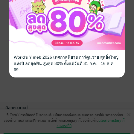
World's Y meb 2026 เทศกาลนิยาย การ์ตูนวาย สุดยิ่งใหญ่
แห่งปี ลดสุดฟิน สูงสุด 80% ตั้งแต่วันที่ 31 ก.ค. - 16 ส.ค.
69
เลือกหมวดหมู่
+
เว็บไซต์นี้มีการใช้คุกกี้ โปรดยอมรับนโยบายคุกกี้เพื่อประสบการณ์การใช้บริการที่ดีที่สุด
บริการช่วยเหลือ
+
ของท่าน ท่านสามารถศึกษาวิธีการตั้งค่าการควบคุมคุกกี้ของท่านผ่าน
นโยบายการใช้คุกกี้
ของเราที่นี่
เกี่ยวกับเรา
+