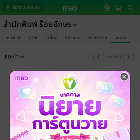
ล็อกอินเข้าระบบ
สำนักพิมพ์ ร้อยอักษร
หน้าแรก
ขายดี
มาใหม่
โปรโมชัน
ฟรีกระจาย
แนะนำ
แนะนำ
หน้าที่ 1
ขออภัยด้วยนะคะ
ไม่พบข้อมูลในหัวข้อที่คุณกำลังชมค่ะ