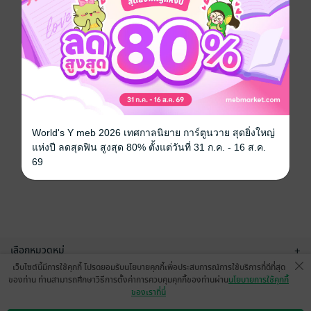
World's Y meb 2026 เทศกาลนิยาย การ์ตูนวาย สุดยิ่งใหญ่
แห่งปี ลดสุดฟิน สูงสุด 80% ตั้งแต่วันที่ 31 ก.ค. - 16 ส.ค.
69
เลือกหมวดหมู่
+
เว็บไซต์นี้มีการใช้คุกกี้ โปรดยอมรับนโยบายคุกกี้เพื่อประสบการณ์การใช้บริการที่ดีที่สุด
บริการช่วยเหลือ
+
ของท่าน ท่านสามารถศึกษาวิธีการตั้งค่าการควบคุมคุกกี้ของท่านผ่าน
นโยบายการใช้คุกกี้
ของเราที่นี่
เกี่ยวกับเรา
+