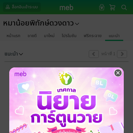
ล็อกอินเข้าระบบ
หมาน้อยพิทักษ์ดวงดาว
หน้าแรก
ขายดี
มาใหม่
โปรโมชัน
ฟรีกระจาย
แนะนำ
แนะนำ
หน้าที่ 1
ขออภัยด้วยนะคะ
ไม่พบข้อมูลในหัวข้อที่คุณกำลังชมค่ะ