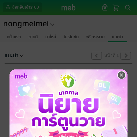
ล็อกอินเข้าระบบ
nongmeimei
หน้าแรก
ขายดี
มาใหม่
โปรโมชัน
ฟรีกระจาย
แนะนำ
แนะนำ
หน้าที่ 1
ขออภัยด้วยนะคะ
ไม่พบข้อมูลในหัวข้อที่คุณกำลังชมค่ะ