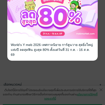
World's Y meb 2026 เทศกาลนิยาย การ์ตูนวาย สุดยิ่งใหญ่
แห่งปี ลดสุดฟิน สูงสุด 80% ตั้งแต่วันที่ 31 ก.ค. - 16 ส.ค.
69
เลือกหมวดหมู่
+
เว็บไซต์นี้มีการใช้คุกกี้ โปรดยอมรับนโยบายคุกกี้เพื่อประสบการณ์การใช้บริการที่ดีที่สุด
บริการช่วยเหลือ
+
ของท่าน ท่านสามารถศึกษาวิธีการตั้งค่าการควบคุมคุกกี้ของท่านผ่าน
นโยบายการใช้คุกกี้
ของเราที่นี่
เกี่ยวกับเรา
+