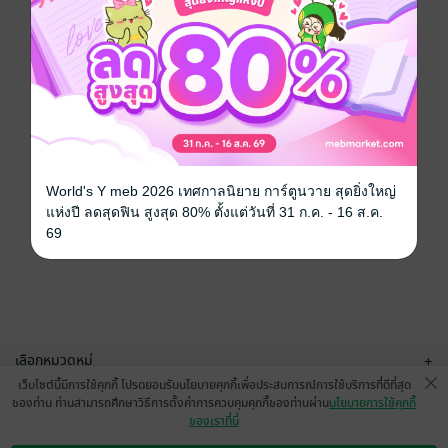
World's Y meb 2026 เทศกาลนิยาย การ์ตูนวาย สุดยิ่งใหญ่
แห่งปี ลดสุดฟิน สูงสุด 80% ตั้งแต่วันที่ 31 ก.ค. - 16 ส.ค.
69
เลือกหมวดหมู่
+
เว็บไซต์นี้มีการใช้คุกกี้ โปรดยอมรับนโยบายคุกกี้เพื่อประสบการณ์การใช้บริการที่ดีที่สุด
บริการช่วยเหลือ
+
ของท่าน ท่านสามารถศึกษาวิธีการตั้งค่าการควบคุมคุกกี้ของท่านผ่าน
นโยบายการใช้คุกกี้
ของเราที่นี่
เกี่ยวกับเรา
+