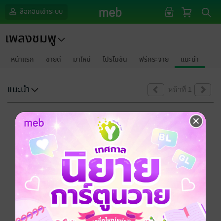
ล็อกอินเข้าระบบ
เพลงชมพู
หน้าแรก
ขายดี
มาใหม่
โปรโมชัน
ฟรีกระจาย
แนะนำ
แนะนำ
หน้าที่ 1
ขออภัยด้วยนะคะ
ไม่พบข้อมูลในหัวข้อที่คุณกำลังชมค่ะ