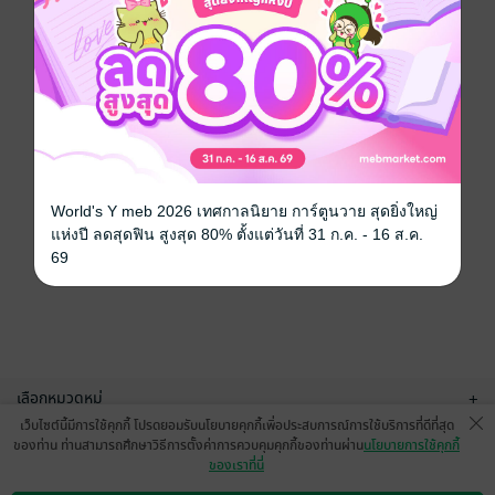
World's Y meb 2026 เทศกาลนิยาย การ์ตูนวาย สุดยิ่งใหญ่
แห่งปี ลดสุดฟิน สูงสุด 80% ตั้งแต่วันที่ 31 ก.ค. - 16 ส.ค.
69
เลือกหมวดหมู่
+
เว็บไซต์นี้มีการใช้คุกกี้ โปรดยอมรับนโยบายคุกกี้เพื่อประสบการณ์การใช้บริการที่ดีที่สุด
บริการช่วยเหลือ
+
ของท่าน ท่านสามารถศึกษาวิธีการตั้งค่าการควบคุมคุกกี้ของท่านผ่าน
นโยบายการใช้คุกกี้
ของเราที่นี่
เกี่ยวกับเรา
+