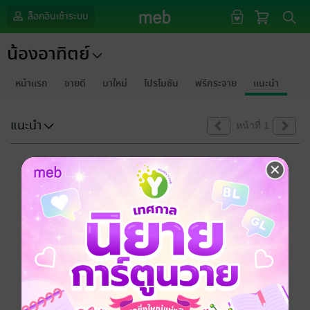
ล็อกอินเข้าระบบ
น้องอาทิตย์
หน้าแรก
ขายดี
มาใหม่
โปรโมชัน
ฟรีกระจาย
แนะนำ
แนะนำ
หน้าที่ 1
ขออภัยด้วยนะคะ
ไม่พบข้อมูลในหัวข้อที่คุณกำลังชมค่ะ