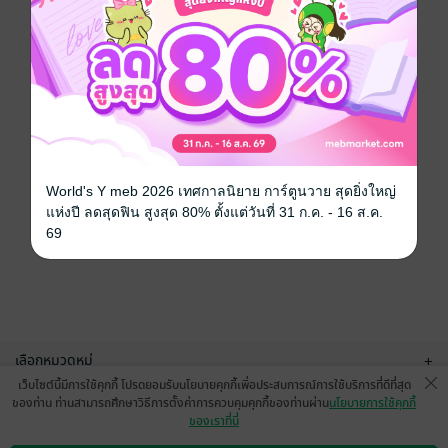
World's Y meb 2026 เทศกาลนิยาย การ์ตูนวาย สุดยิ่งใหญ่
แห่งปี ลดสุดฟิน สูงสุด 80% ตั้งแต่วันที่ 31 ก.ค. - 16 ส.ค.
69
เลือกหมวดหมู่
+
เว็บไซต์นี้มีการใช้คุกกี้ โปรดยอมรับนโยบายคุกกี้เพื่อประสบการณ์การใช้บริการที่ดีที่สุด
บริการช่วยเหลือ
+
ของท่าน ท่านสามารถศึกษาวิธีการตั้งค่าการควบคุมคุกกี้ของท่านผ่าน
นโยบายการใช้คุกกี้
ของเราที่นี่
เกี่ยวกับเรา
+