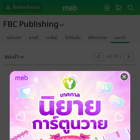
ล็อกอินเข้าระบบ
FBC Publishing
หน้าแรก
ขายดี
มาใหม่
โปรโมชัน
ฟรีกระจาย
แนะนำ
แนะนำ
หน้าที่ 1
ขออภัยด้วยนะคะ
ไม่พบข้อมูลในหัวข้อที่คุณกำลังชมค่ะ