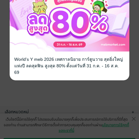
World's Y meb 2026 เทศกาลนิยาย การ์ตูนวาย สุดยิ่งใหญ่
แห่งปี ลดสุดฟิน สูงสุด 80% ตั้งแต่วันที่ 31 ก.ค. - 16 ส.ค.
69
เลือกหมวดหมู่
+
เว็บไซต์นี้มีการใช้คุกกี้ โปรดยอมรับนโยบายคุกกี้เพื่อประสบการณ์การใช้บริการที่ดีที่สุด
บริการช่วยเหลือ
+
ของท่าน ท่านสามารถศึกษาวิธีการตั้งค่าการควบคุมคุกกี้ของท่านผ่าน
นโยบายการใช้คุกกี้
ของเราที่นี่
เกี่ยวกับเรา
+