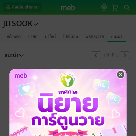
ล็อกอินเข้าระบบ
JITSOOK
หน้าแรก
ขายดี
มาใหม่
โปรโมชัน
ฟรีกระจาย
แนะนำ
แนะนำ
หน้าที่ 1
ขออภัยด้วยนะคะ
ไม่พบข้อมูลในหัวข้อที่คุณกำลังชมค่ะ