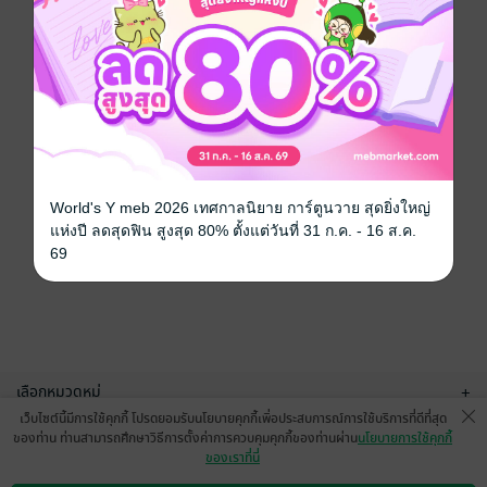
World's Y meb 2026 เทศกาลนิยาย การ์ตูนวาย สุดยิ่งใหญ่
แห่งปี ลดสุดฟิน สูงสุด 80% ตั้งแต่วันที่ 31 ก.ค. - 16 ส.ค.
69
เลือกหมวดหมู่
+
เว็บไซต์นี้มีการใช้คุกกี้ โปรดยอมรับนโยบายคุกกี้เพื่อประสบการณ์การใช้บริการที่ดีที่สุด
บริการช่วยเหลือ
+
ของท่าน ท่านสามารถศึกษาวิธีการตั้งค่าการควบคุมคุกกี้ของท่านผ่าน
นโยบายการใช้คุกกี้
ของเราที่นี่
เกี่ยวกับเรา
+