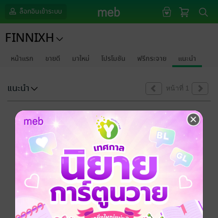
ล็อกอินเข้าระบบ
FINNIXH
หน้าแรก
ขายดี
มาใหม่
โปรโมชัน
ฟรีกระจาย
แนะนำ
แนะนำ
หน้าที่ 1
ขออภัยด้วยนะคะ
ไม่พบข้อมูลในหัวข้อที่คุณกำลังชมค่ะ