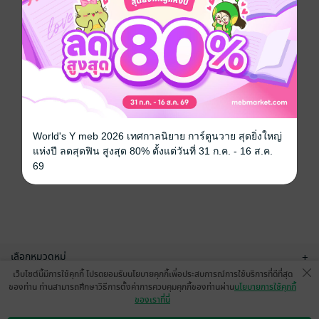
World's Y meb 2026 เทศกาลนิยาย การ์ตูนวาย สุดยิ่งใหญ่
แห่งปี ลดสุดฟิน สูงสุด 80% ตั้งแต่วันที่ 31 ก.ค. - 16 ส.ค.
69
เลือกหมวดหมู่
+
เว็บไซต์นี้มีการใช้คุกกี้ โปรดยอมรับนโยบายคุกกี้เพื่อประสบการณ์การใช้บริการที่ดีที่สุด
บริการช่วยเหลือ
+
ของท่าน ท่านสามารถศึกษาวิธีการตั้งค่าการควบคุมคุกกี้ของท่านผ่าน
นโยบายการใช้คุกกี้
ของเราที่นี่
เกี่ยวกับเรา
+