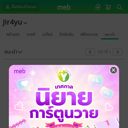
ล็อกอินเข้าระบบ
Jir4yu
หน้าแรก
ขายดี
มาใหม่
โปรโมชัน
ฟรีกระจาย
แนะนำ
แนะนำ
หน้าที่ 1
ขออภัยด้วยนะคะ
ไม่พบข้อมูลในหัวข้อที่คุณกำลังชมค่ะ