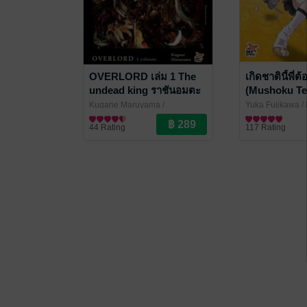
OVERLORD เล่ม 1 The
เกิดชาตินี้พี่ต
undead king ราชันอมตะ
(Mushoku Te
Kugane Maruyama
/
Yuka Fujikawa
/
DEXPRESS
ไลท์โนเวล
การ์ตูนทั่วไป
44 Rating
117 Rating