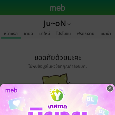
Ju~oN
หน้าแรก
ขายดี
มาใหม่
โปรโมชัน
ฟรีกระจาย
แนะนำ
ขออภัยด้วยนะคะ
ไม่พบข้อมูลในหัวข้อที่คุณกำลังชมค่ะ