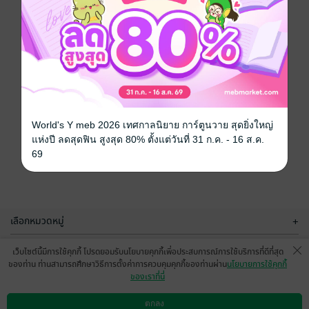
World's Y meb 2026 เทศกาลนิยาย การ์ตูนวาย สุดยิ่งใหญ่
แห่งปี ลดสุดฟิน สูงสุด 80% ตั้งแต่วันที่ 31 ก.ค. - 16 ส.ค.
69
เลือกหมวดหมู่
+
บริการช่วยเหลือ
+
เว็บไซต์นี้มีการใช้คุกกี้ โปรดยอมรับนโยบายคุกกี้เพื่อประสบการณ์การใช้บริการที่ดีที่สุด
ของท่าน ท่านสามารถศึกษาวิธีการตั้งค่าการควบคุมคุกกี้ของท่านผ่าน
นโยบายการใช้คุกกี้
เกี่ยวกับเรา
+
ของเราที่นี่
กลุ่มธุรกิจในเครือ
+
ตกลง