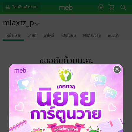
ล็อกอินเข้าระบบ
miaxtz_p
หน้าแรก
ขายดี
มาใหม่
โปรโมชัน
ฟรีกระจาย
แนะนำ
ขออภัยด้วยนะคะ
ไม่พบข้อมูลในหัวข้อที่คุณกำลังชมค่ะ