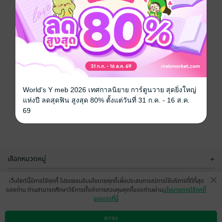
World's Y meb 2026 เทศกาลนิยาย การ์ตูนวาย สุดยิ่งใหญ่
แห่งปี ลดสุดฟิน สูงสุด 80% ตั้งแต่วันที่ 31 ก.ค. - 16 ส.ค.
69
เลือกหมวดหมู่
+
บริการช่วยเหลือ
+
เว็บไซต์นี้มีการใช้คุกกี้ โปรดยอมรับนโยบายคุกกี้เพื่อประสบการณ์การใช้บริการที่ดีที่สุด
ของท่าน ท่านสามารถศึกษาวิธีการตั้งค่าการควบคุมคุกกี้ของท่านผ่าน
นโยบายการใช้คุกกี้
เกี่ยวกับเรา
+
ของเราที่นี่
กลุ่มธุรกิจในเครือ
+
ตกลง