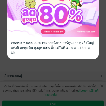
World's Y meb 2026 เทศกาลนิยาย การ์ตูนวาย สุดยิ่งใหญ่
แห่งปี ลดสุดฟิน สูงสุด 80% ตั้งแต่วันที่ 31 ก.ค. - 16 ส.ค.
69
เลือกหมวดหมู่
+
บริการช่วยเหลือ
+
เว็บไซต์นี้มีการใช้คุกกี้ โปรดยอมรับนโยบายคุกกี้เพื่อประสบการณ์การใช้บริการที่ดีที่สุด
ของท่าน ท่านสามารถศึกษาวิธีการตั้งค่าการควบคุมคุกกี้ของท่านผ่าน
นโยบายการใช้คุกกี้
เกี่ยวกับเรา
+
ของเราที่นี่
กลุ่มธุรกิจในเครือ
+
ตกลง