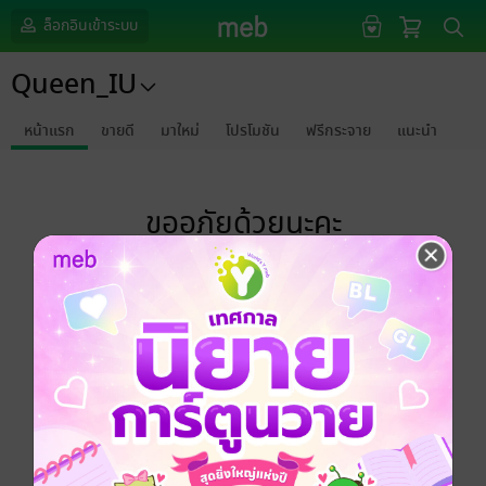
ล็อกอินเข้าระบบ
Queen_IU
หน้าแรก
ขายดี
มาใหม่
โปรโมชัน
ฟรีกระจาย
แนะนำ
ขออภัยด้วยนะคะ
ไม่พบข้อมูลในหัวข้อที่คุณกำลังชมค่ะ