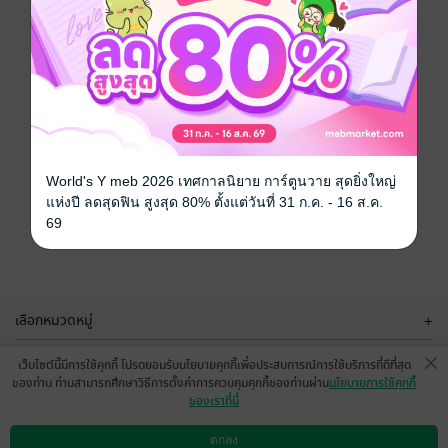
World's Y meb 2026 เทศกาลนิยาย การ์ตูนวาย สุดยิ่งใหญ่
แห่งปี ลดสุดฟิน สูงสุด 80% ตั้งแต่วันที่ 31 ก.ค. - 16 ส.ค.
69
เลือกหมวดหมู่
+
บริการช่วยเหลือ
+
เว็บไซต์นี้มีการใช้คุกกี้ โปรดยอมรับนโยบายคุกกี้เพื่อประสบการณ์การใช้บริการที่ดีที่สุด
ของท่าน ท่านสามารถศึกษาวิธีการตั้งค่าการควบคุมคุกกี้ของท่านผ่าน
นโยบายการใช้คุกกี้
เกี่ยวกับเรา
+
ของเราที่นี่
กลุ่มธุรกิจในเครือ
+
ตกลง