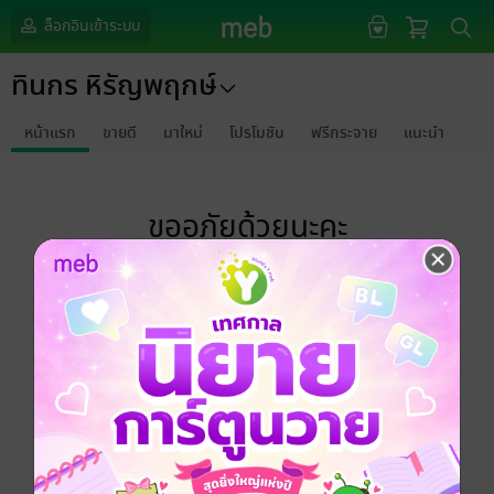
ล็อกอินเข้าระบบ
ทินกร หิรัญพฤกษ์
หน้าแรก
ขายดี
มาใหม่
โปรโมชัน
ฟรีกระจาย
แนะนำ
ขออภัยด้วยนะคะ
ไม่พบข้อมูลในหัวข้อที่คุณกำลังชมค่ะ