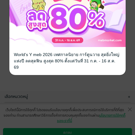
World's Y meb 2026 เทศกาลนิยาย การ์ตูนวาย สุดยิ่งใหญ่
แห่งปี ลดสุดฟิน สูงสุด 80% ตั้งแต่วันที่ 31 ก.ค. - 16 ส.ค.
69
เลือกหมวดหมู่
+
บริการช่วยเหลือ
+
เว็บไซต์นี้มีการใช้คุกกี้ โปรดยอมรับนโยบายคุกกี้เพื่อประสบการณ์การใช้บริการที่ดีที่สุด
ของท่าน ท่านสามารถศึกษาวิธีการตั้งค่าการควบคุมคุกกี้ของท่านผ่าน
นโยบายการใช้คุกกี้
เกี่ยวกับเรา
+
ของเราที่นี่
กลุ่มธุรกิจในเครือ
+
ตกลง