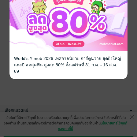
World's Y meb 2026 เทศกาลนิยาย การ์ตูนวาย สุดยิ่งใหญ่
แห่งปี ลดสุดฟิน สูงสุด 80% ตั้งแต่วันที่ 31 ก.ค. - 16 ส.ค.
69
เลือกหมวดหมู่
+
เว็บไซต์นี้มีการใช้คุกกี้ โปรดยอมรับนโยบายคุกกี้เพื่อประสบการณ์การใช้บริการที่ดีที่สุด
บริการช่วยเหลือ
+
ของท่าน ท่านสามารถศึกษาวิธีการตั้งค่าการควบคุมคุกกี้ของท่านผ่าน
นโยบายการใช้คุกกี้
ของเราที่นี่
เกี่ยวกับเรา
+