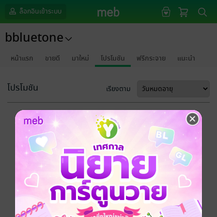
ล็อกอินเข้าระบบ
bbluetone
หน้าแรก
ขายดี
มาใหม่
โปรโมชัน
ฟรีกระจาย
แนะนำ
โปรโมชัน
เรียงตาม
ขออภัยด้วยนะคะ
ไม่พบข้อมูลในหัวข้อที่คุณกำลังชมค่ะ