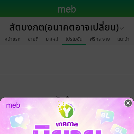
สัตบงกต(อนาคตอาจเปลี่ยน)
หน้าแรก
ขายดี
มาใหม่
โปรโมชัน
ฟรีกระจาย
แนะนำ
ขออภัยด้วยนะคะ
ไม่พบข้อมูลในหัวข้อที่คุณกำลังชมค่ะ