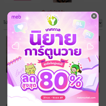
เหลืออีก 9 วัน
โปรโมชัน
เรียงตาม
-19%
-19%
กรุณาเข้าสู่
ระบบก่อน
อ้อมกอด
One night
ดวงดาว
stand นอนคืน
เดียว เป็นเมีย
เลิฟไลน์
/ Have a
Māo ruò ruò
/
nice day
นิยายวาย Boy
Have a nice day
นิยายวาย Boy
ตลอดไป
No Rating
7 Rating
Love / Yaoi
Love / Yaoi
เวลาที่เหลือ 9 วัน
เวลาที่เหลือ 9 วัน
เวลาที่เหลือ 9 วัน