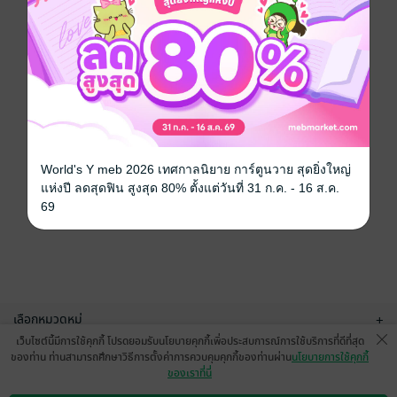
World's Y meb 2026 เทศกาลนิยาย การ์ตูนวาย สุดยิ่งใหญ่
แห่งปี ลดสุดฟิน สูงสุด 80% ตั้งแต่วันที่ 31 ก.ค. - 16 ส.ค.
69
เลือกหมวดหมู่
+
เว็บไซต์นี้มีการใช้คุกกี้ โปรดยอมรับนโยบายคุกกี้เพื่อประสบการณ์การใช้บริการที่ดีที่สุด
บริการช่วยเหลือ
+
ของท่าน ท่านสามารถศึกษาวิธีการตั้งค่าการควบคุมคุกกี้ของท่านผ่าน
นโยบายการใช้คุกกี้
ของเราที่นี่
เกี่ยวกับเรา
+