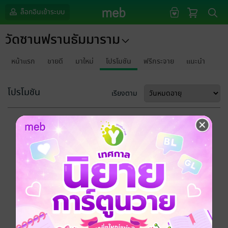
ล็อกอินเข้าระบบ
วัดซานฟรานธัมมาราม
หน้าแรก
ขายดี
มาใหม่
โปรโมชัน
ฟรีกระจาย
แนะนำ
โปรโมชัน
เรียงตาม
ขออภัยด้วยนะคะ
ไม่พบข้อมูลในหัวข้อที่คุณกำลังชมค่ะ