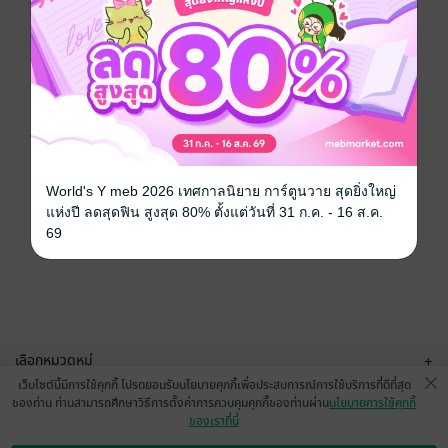
World's Y meb 2026 เทศกาลนิยาย การ์ตูนวาย สุดยิ่งใหญ่
แห่งปี ลดสุดฟิน สูงสุด 80% ตั้งแต่วันที่ 31 ก.ค. - 16 ส.ค.
69
เลือกหมวดหมู่
+
เว็บไซต์นี้มีการใช้คุกกี้ โปรดยอมรับนโยบายคุกกี้เพื่อประสบการณ์การใช้บริการที่ดีที่สุด
บริการช่วยเหลือ
+
ของท่าน ท่านสามารถศึกษาวิธีการตั้งค่าการควบคุมคุกกี้ของท่านผ่าน
นโยบายการใช้คุกกี้
ของเราที่นี่
เกี่ยวกับเรา
+