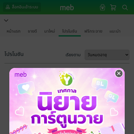
ล็อกอินเข้าระบบ
หน้าแรก
ขายดี
มาใหม่
โปรโมชัน
ฟรีกระจาย
แนะนำ
โปรโมชัน
เรียงตาม
ขออภัยด้วยนะคะ
ไม่พบข้อมูลในหัวข้อที่คุณกำลังชมค่ะ