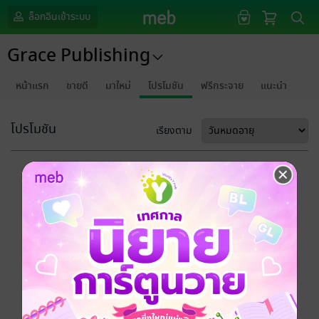
ล็อกอินเข้าระบบ
Grace Publishing
หน้าแรก
ขายดี
มาใหม่
โปรโมชัน
ฟรีกระจาย
แนะนำ
โปรโมชัน
เรียงตาม
ขออภัยด้วยนะคะ
ไม่พบข้อมูลในหัวข้อที่คุณกำลังชมค่ะ