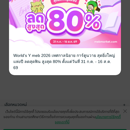
World's Y meb 2026 เทศกาลนิยาย การ์ตูนวาย สุดยิ่งใหญ่
แห่งปี ลดสุดฟิน สูงสุด 80% ตั้งแต่วันที่ 31 ก.ค. - 16 ส.ค.
69
เลือกหมวดหมู่
+
เว็บไซต์นี้มีการใช้คุกกี้ โปรดยอมรับนโยบายคุกกี้เพื่อประสบการณ์การใช้บริการที่ดีที่สุด
บริการช่วยเหลือ
+
ของท่าน ท่านสามารถศึกษาวิธีการตั้งค่าการควบคุมคุกกี้ของท่านผ่าน
นโยบายการใช้คุกกี้
ของเราที่นี่
เกี่ยวกับเรา
+