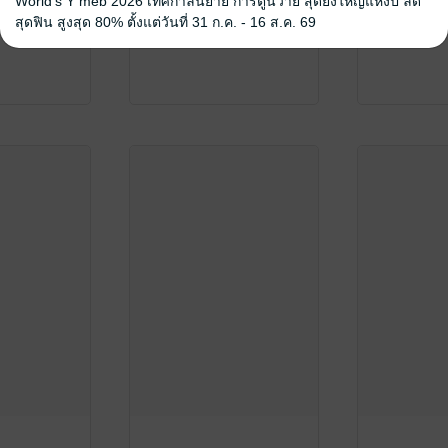
World's Y meb 2026 เทศกาลนิยาย การ์ตูนวาย สุดยิ่งใหญ่แห่งปี ลด
สุดฟิน สูงสุด 80% ตั้งแต่วันที่ 31 ก.ค. - 16 ส.ค. 69