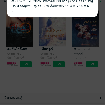
ฟรีกระจาย
ดูทั้งหมด
World's Y meb 2026 เทศกาลนิยาย การ์ตูนวาย สุดยิ่งใหญ่
แห่งปี ลดสุดฟิน สูงสุด 80% ตั้งแต่วันที่ 31 ก.ค. - 16 ส.ค.
69
วิมานรักแดน
เสน่ห์จันทร์เกี้ยว
ไอยคุปต์
รัก
ปทุมมาลย์
ตะวันใกล้พลบ
/
ปทุมมาลย์
เมียดรุณี
/
One night
jintaleela
นิยายโรมานซ์
jintaleela
นิยายโรมานซ์
stand
ปทุมมาลย์
/
ปทุมมาลย์
/
1 Rating
2 Rating
jintaleela
นิยายโรมานซ์
jintaleela
นิยายโรมานซ์
[audition
ปทุมมาลย์
/
jintaleela
นิยายวาย Boy
issue] ซุป'ตาร์
112 Rating
162 Rating
30 Rating
Love / Yaoi
หนุ่มหล่อกับ
หนุ่มน้อยนักล่า
ฝัน
เลือกหมวดหมู่
+