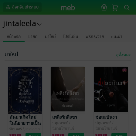
ล็อกอินเข้าระบบ
jintaleela
หน้าแรก
ขายดี
มาใหม่
โปรโมชัน
ฟรีกระจาย
แนะนำ
มาใหม่
ดูทั้งหมด
ดันมาเกิดใหม่
เพลิงรักสิงขร
ช่อสะบันงา
ในนิยายวายเป็น
ปทุมมาลย์
/
ปทุมมาลย์
/
jintaleela
นิยายโรมานซ์
jintaleela
นิยายโรมานซ์
โอเมก้าตัวร้ายที่
พัตเตอร์
/ jintaleela
นิยายวาย Boy
ถูกพระเอ