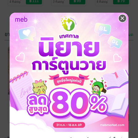
4 Rating
3 Rating
8 Rating
Love / Yaoi
กอัลฟ่าฆ่าตาย
ในอารัมภบท
เล่ม 1 ภาคปลุก
พลัง
ขายดี
ดูทั้งหมด
กระต่ายหมาย
มลทินอธิษฐาน
รัก ซีรีส์ แฟนผม
ปทุมมาลย์
/
jintaleela
นิยายโรมานซ์
เป็นวายร้าย
Patter
/ jintaleela
นิยายวาย Boy
36 Rating
16 Rating
Love / Yaoi
ประกาศิตทัณฑ์
กรงขังรักจอม
รักนอกทะเบียน
พิศวาส (เพิ่ม
บัญชา
ปทุมมาลย์
/
jintaleela
นิยายโรมานซ์
ตอนพิเศษ)
ปทุมมาลย์
/
ปทุมมาลย์
/
jintaleela
นิยายโรมานซ์
jintaleela
นิยายโรมานซ์
5 Rating
6 Rating
8 Rating