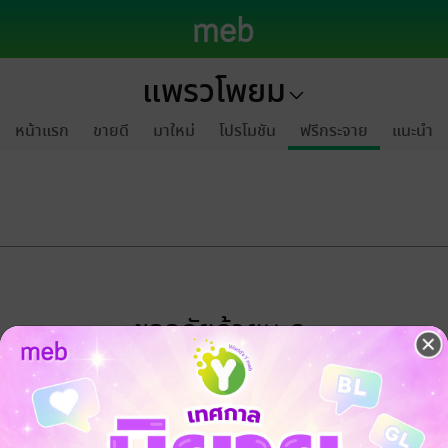
แพรวโพยม
หน้าแรก
ขายดี
มาใหม่
โปรโมชัน
ฟรีกระจาย
แนะนำ
ขออภัยด้วยนะคะ
ไม่พบข้อมูลในหัวข้อที่คุณกำลังชมค่ะ