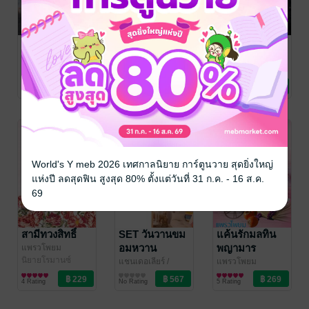
เลือดรักร้าย
โซ่รักกำราบร้าย
ก็คนมันติดใจ
แชนเดอเลียร์
/
แพรวโพยม
แพรวโพยม
แพรวโพยม
นิยายรัก
นิยายโรมานซ์
นิยายรัก
28 Rating
24 Rating
2 Rating
World's Y meb 2026 เทศกาลนิยาย การ์ตูนวาย สุดยิ่งใหญ่
แห่งปี ลดสุดฟิน สูงสุด 80% ตั้งแต่วันที่ 31 ก.ค. - 16 ส.ค.
69
สามีทวงสิทธิ์
SET วันวานขม
แค้นรักมลทิน
อมหวาน
พญามาร
แพรวโพยม
นิยายโรมานซ์
แชนเดอเลียร์
/
แพรวโพยม
แพรวโพยม
นิยายรัก
นิยายโรมานซ์
4 Rating
No Rating
5 Rating