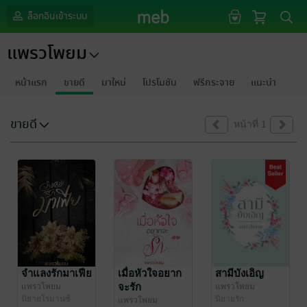
ล็อกอินเข้าระบบ
แพรวโพยม
หน้าแรก
ขายดี
มาใหม่
โปรโมชัน
ฟรีกระจาย
แนะนำ
ขายดี
หน้าที่ 1
จำแลงรักมาเฟีย
เมื่อหัวใจอยาก
สามีบังเอิญ
จะรัก
แพรวโพยม
แพรวโพยม
นิยายโรมานซ์
นิยายรัก
แพรวโพยม