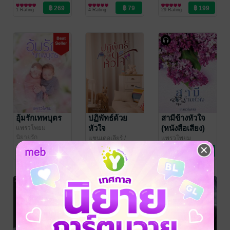
นิยายรัก
1 Rating
4 Rating
29 Rating
อุ้มรักเทพบุตร
ปฏิพัทธ์ด้วย
สามีข้างหัวใจ
หัวใจ
(หนังสือเสียง)
แพรวโพยม
นิยายรัก
แชนเดอเลียร์
/
แพรวโพยม
แพรวโพยม
นิยายรัก
นิยายโรมานซ์
14 Rating
4 Rating
3 Rating