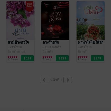
สามีข้างหัวใจ
ลวงร้ายรัก
พาหัวใจไปใส่รัก
แพรวโพยม
แชนเดอเลียร์
/
แพรวโพยม
นิยายโรมานซ์
แพรวโพยม
นิยายรัก
นิยายรัก
15 Rating
3 Rating
4 Rating
หน้าที่ 1