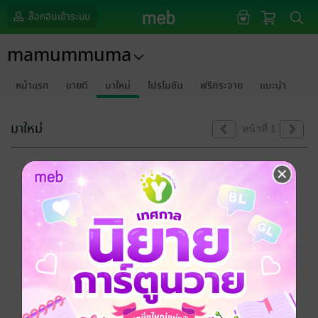
ล็อกอินเข้าระบบ
mamummuma
หน้าแรก
ขายดี
มาใหม่
โปรโมชัน
ฟรีกระจาย
แนะนำ
มาใหม่
หน้าที่ 1
ขออภัยด้วยนะคะ
ไม่พบข้อมูลในหัวข้อที่คุณกำลังชมค่ะ