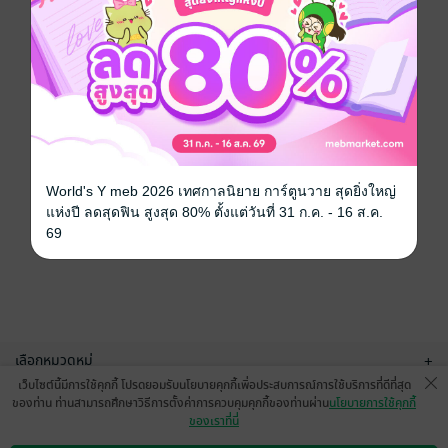
World's Y meb 2026 เทศกาลนิยาย การ์ตูนวาย สุดยิ่งใหญ่
แห่งปี ลดสุดฟิน สูงสุด 80% ตั้งแต่วันที่ 31 ก.ค. - 16 ส.ค.
69
เลือกหมวดหมู่
+
เว็บไซต์นี้มีการใช้คุกกี้ โปรดยอมรับนโยบายคุกกี้เพื่อประสบการณ์การใช้บริการที่ดีที่สุด
บริการช่วยเหลือ
+
ของท่าน ท่านสามารถศึกษาวิธีการตั้งค่าการควบคุมคุกกี้ของท่านผ่าน
นโยบายการใช้คุกกี้
ของเราที่นี่
เกี่ยวกับเรา
+