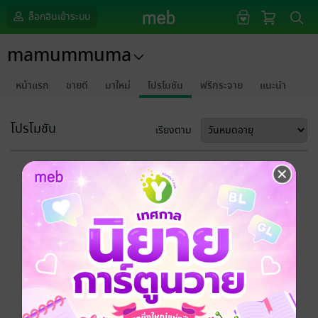
ล็อกอินเข้าระบบ
mamummuma
หน้าแรก
ขายดี
มาใหม่
โปรโมชัน
ฟรีกระจาย
แนะนำ
โปรโมชัน
เรียงตาม
ขออภัยด้วยนะคะ
ไม่พบข้อมูลในหัวข้อที่คุณกำลังชมค่ะ