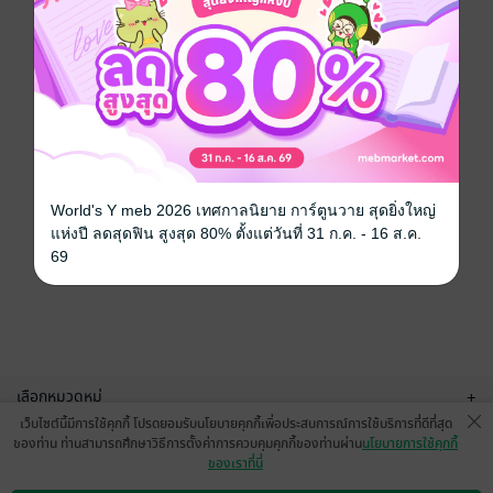
World's Y meb 2026 เทศกาลนิยาย การ์ตูนวาย สุดยิ่งใหญ่
แห่งปี ลดสุดฟิน สูงสุด 80% ตั้งแต่วันที่ 31 ก.ค. - 16 ส.ค.
69
เลือกหมวดหมู่
+
เว็บไซต์นี้มีการใช้คุกกี้ โปรดยอมรับนโยบายคุกกี้เพื่อประสบการณ์การใช้บริการที่ดีที่สุด
บริการช่วยเหลือ
+
ของท่าน ท่านสามารถศึกษาวิธีการตั้งค่าการควบคุมคุกกี้ของท่านผ่าน
นโยบายการใช้คุกกี้
ของเราที่นี่
เกี่ยวกับเรา
+