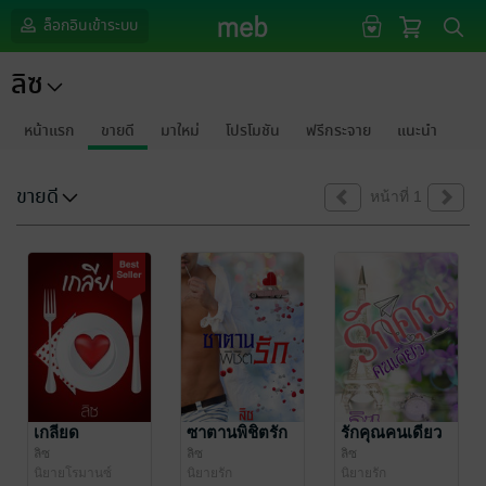
ล็อกอินเข้าระบบ
ลิซ
หน้าแรก
ขายดี
มาใหม่
โปรโมชัน
ฟรีกระจาย
แนะนำ
ขายดี
หน้าที่ 1
เกลียด
ซาตานพิชิตรัก
รักคุณคนเดียว
ลิซ
ลิซ
ลิซ
นิยายโรมานซ์
นิยายรัก
นิยายรัก