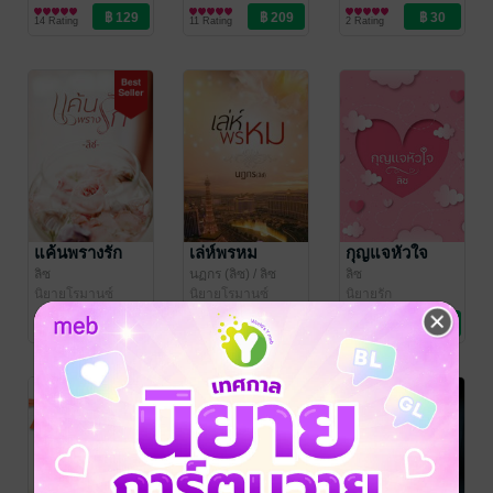
14 Rating
11 Rating
2 Rating
แค้นพรางรัก
เล่ห์พรหม
กุญแจหัวใจ
ลิซ
นฏกร (ลิซ)
/ ลิซ
ลิซ
นิยายโรมานซ์
นิยายโรมานซ์
นิยายรัก
4 Rating
7 Rating
2 Rating