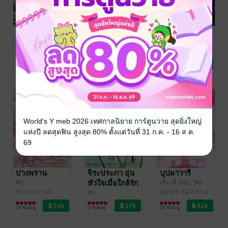
เจนจิรา อุ่น
สิงห์
แพรทับทิม
หัวใจเมื่อใกล้รัก
ลิซ
ลิซ
นิยายโรมานซ์
นิยายโรมานซ์
ลิซ
นิยายรัก
2 Rating
7 Rating
18 Rating
World's Y meb 2026 เทศกาลนิยาย การ์ตูนวาย สุดยิ่งใหญ่
แห่งปี ลดสุดฟิน สูงสุด 80% ตั้งแต่วันที่ 31 ก.ค. - 16 ส.ค.
69
บ่วงพราน
จิระประภา อุ่น
บุปผาวารี
หัวใจเมื่อใกล้รัก
ลิซ
เสี่ยวจี้ (ลิซ)
/ ลิซ
นิยายโรมานซ์
นิยายรักจีนโบราณ
ลิซ
นิยายรัก
19 Rating
3 Rating
15 Rating