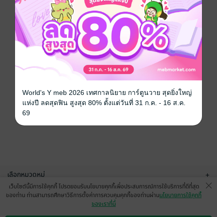
World's Y meb 2026 เทศกาลนิยาย การ์ตูนวาย สุดยิ่งใหญ่
แห่งปี ลดสุดฟิน สูงสุด 80% ตั้งแต่วันที่ 31 ก.ค. - 16 ส.ค.
69
เลือกหมวดหมู่
+
เว็บไซต์นี้มีการใช้คุกกี้ โปรดยอมรับนโยบายคุกกี้เพื่อประสบการณ์การใช้บริการที่ดีที่สุด
บริการช่วยเหลือ
+
ของท่าน ท่านสามารถศึกษาวิธีการตั้งค่าการควบคุมคุกกี้ของท่านผ่าน
นโยบายการใช้คุกกี้
ของเราที่นี่
เกี่ยวกับเรา
+