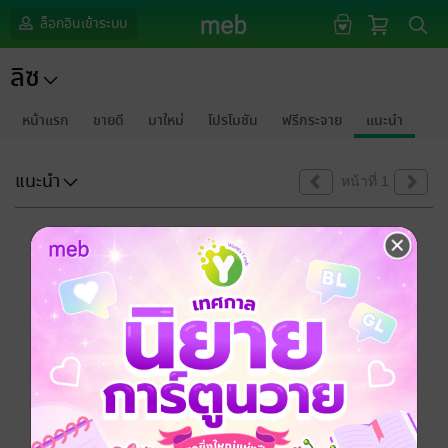
ล็อกอินเข้าระบบ
ลิซ
หน้าแรก
ขายดี
มาใหม่
โปรโมชัน
ฟรีกระจาย
แนะนำ
แนะนำ
หน้าที่ 1
ขออภัยด้วยนะคะ
ไม่พบข้อมูลในหัวข้อที่คุณกำลังชมค่ะ