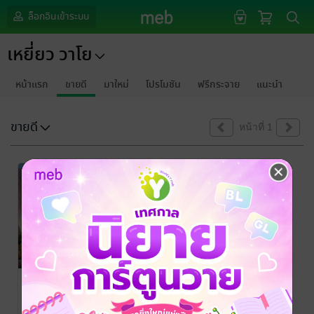
ล็อกอินเข้าระบบ
เหยี่ยว วาโย
หน้าแรก
ขายดี
มาใหม่
โปรโมชัน
ฟรีกระจาย
แนะนำ
ขายดี
หน้าที่ 1
สามก๊ก ฉบับ
ตามน้ำ
เหยี่ยว วาโย