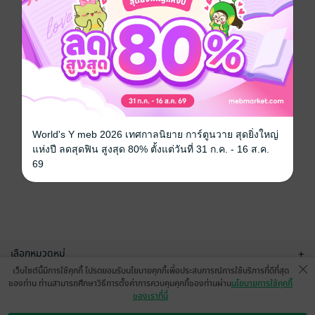
World's Y meb 2026 เทศกาลนิยาย การ์ตูนวาย สุดยิ่งใหญ่
แห่งปี ลดสุดฟิน สูงสุด 80% ตั้งแต่วันที่ 31 ก.ค. - 16 ส.ค.
69
เลือกหมวดหมู่
+
เว็บไซต์นี้มีการใช้คุกกี้ โปรดยอมรับนโยบายคุกกี้เพื่อประสบการณ์การใช้บริการที่ดีที่สุด
บริการช่วยเหลือ
+
ของท่าน ท่านสามารถศึกษาวิธีการตั้งค่าการควบคุมคุกกี้ของท่านผ่าน
นโยบายการใช้คุกกี้
ของเราที่นี่
เกี่ยวกับเรา
+