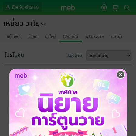
ล็อกอินเข้าระบบ
เหยี่ยว วาโย
หน้าแรก
ขายดี
มาใหม่
โปรโมชัน
ฟรีกระจาย
แนะนำ
โปรโมชัน
เรียงตาม
ขออภัยด้วยนะคะ
ไม่พบข้อมูลในหัวข้อที่คุณกำลังชมค่ะ