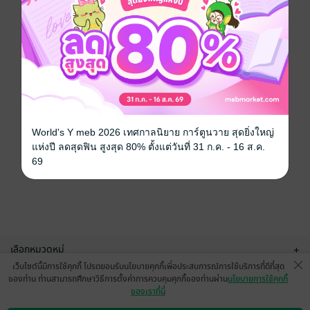
World's Y meb 2026 เทศกาลนิยาย การ์ตูนวาย สุดยิ่งใหญ่
แห่งปี ลดสุดฟิน สูงสุด 80% ตั้งแต่วันที่ 31 ก.ค. - 16 ส.ค.
69
เลือกหมวดหมู่
+
เว็บไซต์นี้มีการใช้คุกกี้ โปรดยอมรับนโยบายคุกกี้เพื่อประสบการณ์การใช้บริการที่ดีที่สุด
บริการช่วยเหลือ
+
ของท่าน ท่านสามารถศึกษาวิธีการตั้งค่าการควบคุมคุกกี้ของท่านผ่าน
นโยบายการใช้คุกกี้
ของเราที่นี่
เกี่ยวกับเรา
+