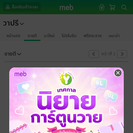
ล็อกอินเข้าระบบ
วาปรี
หน้าแรก
ขายดี
มาใหม่
โปรโมชัน
ฟรีกระจาย
แนะนำ
ขายดี
หน้าที่ 1
ขออภัยด้วยนะคะ
ไม่พบข้อมูลในหัวข้อที่คุณกำลังชมค่ะ