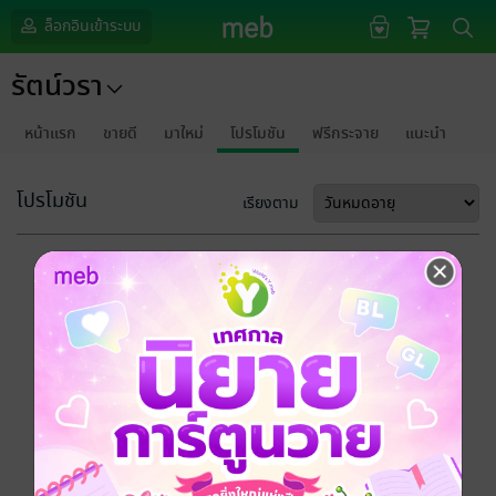
ล็อกอินเข้าระบบ
รัตน์วรา
หน้าแรก
ขายดี
มาใหม่
โปรโมชัน
ฟรีกระจาย
แนะนำ
โปรโมชัน
เรียงตาม
ขออภัยด้วยนะคะ
ไม่พบข้อมูลในหัวข้อที่คุณกำลังชมค่ะ