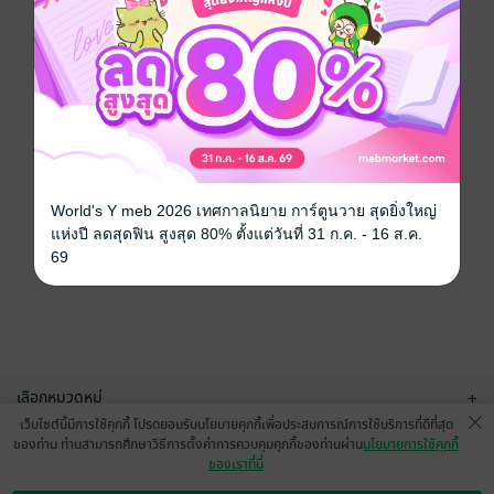
World's Y meb 2026 เทศกาลนิยาย การ์ตูนวาย สุดยิ่งใหญ่
แห่งปี ลดสุดฟิน สูงสุด 80% ตั้งแต่วันที่ 31 ก.ค. - 16 ส.ค.
69
เลือกหมวดหมู่
+
เว็บไซต์นี้มีการใช้คุกกี้ โปรดยอมรับนโยบายคุกกี้เพื่อประสบการณ์การใช้บริการที่ดีที่สุด
บริการช่วยเหลือ
+
ของท่าน ท่านสามารถศึกษาวิธีการตั้งค่าการควบคุมคุกกี้ของท่านผ่าน
นโยบายการใช้คุกกี้
ของเราที่นี่
เกี่ยวกับเรา
+