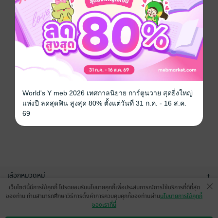
World's Y meb 2026 เทศกาลนิยาย การ์ตูนวาย สุดยิ่งใหญ่
แห่งปี ลดสุดฟิน สูงสุด 80% ตั้งแต่วันที่ 31 ก.ค. - 16 ส.ค.
69
เลือกหมวดหมู่
+
เว็บไซต์นี้มีการใช้คุกกี้ โปรดยอมรับนโยบายคุกกี้เพื่อประสบการณ์การใช้บริการที่ดีที่สุด
บริการช่วยเหลือ
+
ของท่าน ท่านสามารถศึกษาวิธีการตั้งค่าการควบคุมคุกกี้ของท่านผ่าน
นโยบายการใช้คุกกี้
ของเราที่นี่
เกี่ยวกับเรา
+