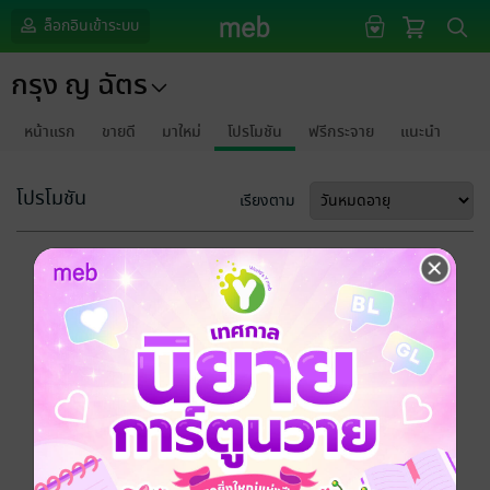
ล็อกอินเข้าระบบ
กรุง ญ ฉัตร
หน้าแรก
ขายดี
มาใหม่
โปรโมชัน
ฟรีกระจาย
แนะนำ
โปรโมชัน
เรียงตาม
ขออภัยด้วยนะคะ
ไม่พบข้อมูลในหัวข้อที่คุณกำลังชมค่ะ