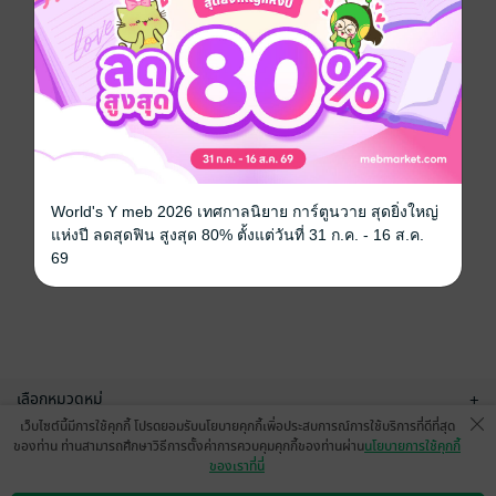
World's Y meb 2026 เทศกาลนิยาย การ์ตูนวาย สุดยิ่งใหญ่
แห่งปี ลดสุดฟิน สูงสุด 80% ตั้งแต่วันที่ 31 ก.ค. - 16 ส.ค.
69
เลือกหมวดหมู่
+
เว็บไซต์นี้มีการใช้คุกกี้ โปรดยอมรับนโยบายคุกกี้เพื่อประสบการณ์การใช้บริการที่ดีที่สุด
บริการช่วยเหลือ
+
ของท่าน ท่านสามารถศึกษาวิธีการตั้งค่าการควบคุมคุกกี้ของท่านผ่าน
นโยบายการใช้คุกกี้
ของเราที่นี่
เกี่ยวกับเรา
+