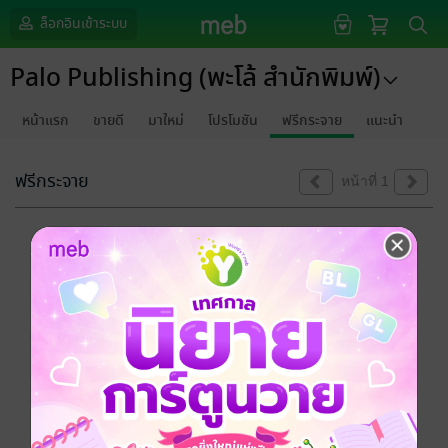
ล็อกอินเข้าระบบ
Palo Publishing (พะโล้ สำนักพิมพ์)
หน้าแรก
ขายดี
มาใหม่
โปรโมชัน
ฟรีกระจาย
แนะนำ
ฟรีกระจาย
หน้าที่ 1
ขออภัยด้วยนะคะ
ไม่พบข้อมูลในหัวข้อที่คุณกำลังชมค่ะ