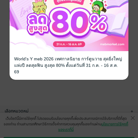
World's Y meb 2026 เทศกาลนิยาย การ์ตูนวาย สุดยิ่งใหญ่
แห่งปี ลดสุดฟิน สูงสุด 80% ตั้งแต่วันที่ 31 ก.ค. - 16 ส.ค.
69
เลือกหมวดหมู่
+
เว็บไซต์นี้มีการใช้คุกกี้ โปรดยอมรับนโยบายคุกกี้เพื่อประสบการณ์การใช้บริการที่ดีที่สุด
บริการช่วยเหลือ
+
ของท่าน ท่านสามารถศึกษาวิธีการตั้งค่าการควบคุมคุกกี้ของท่านผ่าน
นโยบายการใช้คุกกี้
ของเราที่นี่
เกี่ยวกับเรา
+