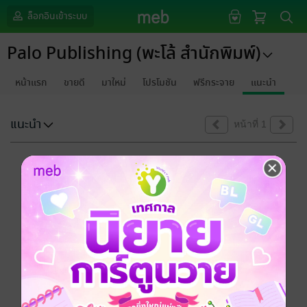
ล็อกอินเข้าระบบ
Palo Publishing (พะโล้ สำนักพิมพ์)
หน้าแรก
ขายดี
มาใหม่
โปรโมชัน
ฟรีกระจาย
แนะนำ
แนะนำ
หน้าที่ 1
ขออภัยด้วยนะคะ
ไม่พบข้อมูลในหัวข้อที่คุณกำลังชมค่ะ