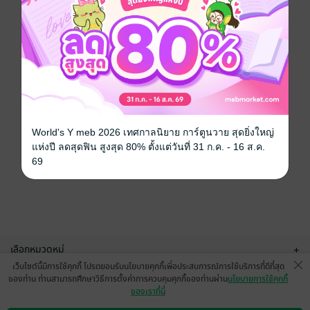
World's Y meb 2026 เทศกาลนิยาย การ์ตูนวาย สุดยิ่งใหญ่
แห่งปี ลดสุดฟิน สูงสุด 80% ตั้งแต่วันที่ 31 ก.ค. - 16 ส.ค.
69
เลือกหมวดหมู่
+
เว็บไซต์นี้มีการใช้คุกกี้ โปรดยอมรับนโยบายคุกกี้เพื่อประสบการณ์การใช้บริการที่ดีที่สุด
บริการช่วยเหลือ
+
ของท่าน ท่านสามารถศึกษาวิธีการตั้งค่าการควบคุมคุกกี้ของท่านผ่าน
นโยบายการใช้คุกกี้
ของเราที่นี่
เกี่ยวกับเรา
+