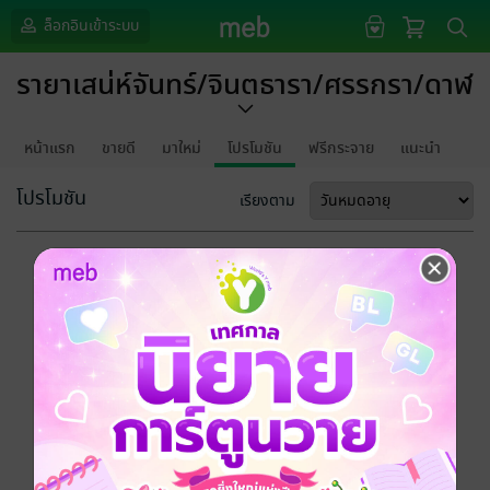
ล็อกอินเข้าระบบ
รายาเสน่ห์จันทร์/จินตธารา/ศรรกรา/ดาฬ
หน้าแรก
ขายดี
มาใหม่
โปรโมชัน
ฟรีกระจาย
แนะนำ
โปรโมชัน
เรียงตาม
ขออภัยด้วยนะคะ
ไม่พบข้อมูลในหัวข้อที่คุณกำลังชมค่ะ